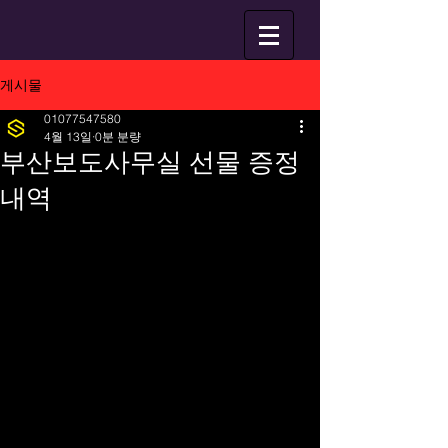
게시물
01077547580
4월 13일
0분 분량
부산보도사무실 선물 증정
내역